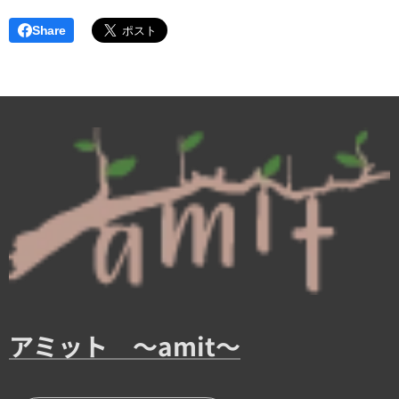
Share
アミット ～amit～