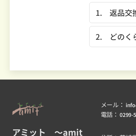
1. 返品
商品に欠陥がある
2. どの
通常、お支払い確
詳しくは、発送
メール：
inf
電話：
0299-
アミット ～amit